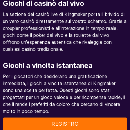
Giochi di casinò dal vivo
La sezione del casinò live di Kingmaker porta il brivido di
un vero casinò direttamente sul vostro schermo. Grazie a
croupier professionisti e all'interazione in tempo reale,
giochi come il poker dal vivo e la roulette dal vivo
offrono un'esperienza autentica che rivaleggia con
qualsiasi casinò tradizionale.
Giochi a vincita istantanea
Per i giocatori che desiderano una gratificazione
immediata, i giochi a vincita istantanea di Kingmaker
sono una scelta perfetta. Questi giochi sono stati
progettati per un gioco veloce e per ricompense rapide, il
che li rende i preferiti da coloro che cercano di vincere
molto in poco tempo.
REGISTRO