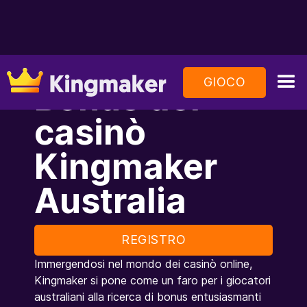
GIOCO
Bonus del
casinò
Kingmaker
Australia
REGISTRO
Immergendosi nel mondo dei casinò online,
Kingmaker si pone come un faro per i giocatori
australiani alla ricerca di bonus entusiasmanti