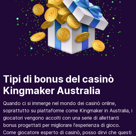
Tipi di bonus del casinò
Kingmaker Australia
Quando ci si immerge nel mondo dei casinò online,
soprattutto su piattaforme come Kingmaker in Australia, i
giocatori vengono accolti con una serie di allettanti
bonus progettati per migliorare l'esperienza di gioco.
Come giocatore esperto di casinò, posso dirvi che questi