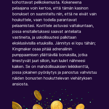
kohottavat pelikokemusta. Kokeneena
pelaajana voin kertoa, että tämän kasinon
bonukset on suunniteltu niin, että ne eivät vain
houkuttele, vaan todella parantavat
pelaamistasi. Kuvittele astuvasi valtakuntaan,
jossa ensitalletuksesi saavat anteliaita
vastineita, ja uskollisuutesi palkitaan
eksklusiivisilla etuuksilla. Jännitys ei lopu tähän;
Kingmaker osaa pitää adrenaliinin
pumppaamisen yllättävillä bonuksilla, jotka
ilmestyvät juuri silloin, kun luulet nähneesi
kaiken. Se on mahdollisuuksien leikkikenttä,
jossa jokainen pyöräytys ja panostus vahvistuu
näiden bonusten houkuttelevan viehätyksen
ansiosta.