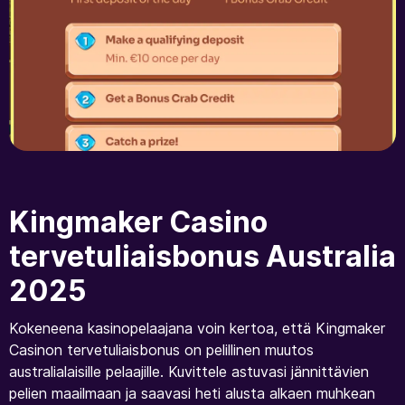
Kingmaker Casino
tervetuliaisbonus Australia
2025
Kokeneena kasinopelaajana voin kertoa, että Kingmaker
Casinon tervetuliaisbonus on pelillinen muutos
australialaisille pelaajille. Kuvittele astuvasi jännittävien
pelien maailmaan ja saavasi heti alusta alkaen muhkean