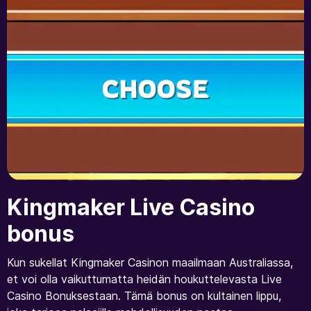
Kingmaker Live Casino
bonus
Kun sukellat Kingmaker Casinon maailmaan Australiassa,
et voi olla vaikuttumatta heidän houkuttelevasta Live
Casino Bonuksestaan. Tämä bonus on kultainen lippu,