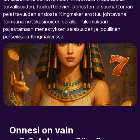
turvallisuuden, houkuttelevien bonusten ja saumattoman
pelattavuuden ansiosta Kingmaker erottuu johtavana
toimijana nettikasinoiden saralla. Tule mukaan
paljastamaan menestyksen salaisuudet ja lopullinen
peliseikkailu Kingmakerissa.
Onnesi on vain