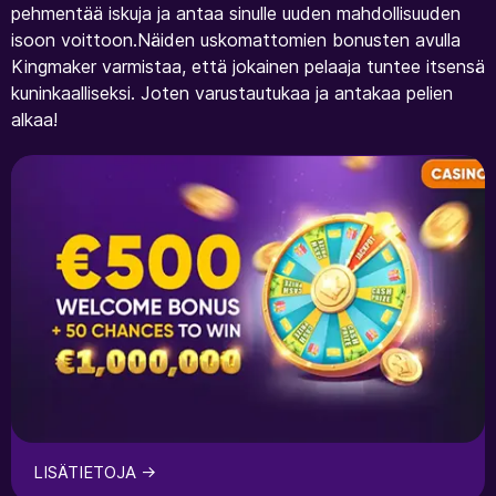
pehmentää iskuja ja antaa sinulle uuden mahdollisuuden
isoon voittoon.Näiden uskomattomien bonusten avulla
Kingmaker varmistaa, että jokainen pelaaja tuntee itsensä
kuninkaalliseksi. Joten varustautukaa ja antakaa pelien
alkaa!
LISÄTIETOJA →