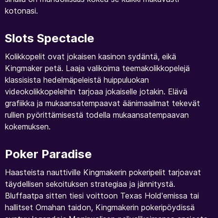
kotonasi.
Slots Spectacle
Kolikkopelit ovat jokaisen kasinon sydäntä, eikä
Kingmaker petä. Laaja valikoima teemakolikkopelejä
klassisista hedelmäpeleistä huippuluokan
videokolikkopeleihin tarjoaa jokaiselle jotakin. Elävä
grafiikka ja mukaansatempaavat äänimaailmat tekevät
rullien pyörittämisestä todella mukaansatempaavan
kokemuksen.
Poker Paradise
Haasteista nauttiville Kingmakerin pokeripelit tarjoavat
täydellisen sekoituksen strategiaa ja jännitystä.
Bluffaatpa sitten tiesi voittoon Texas Hold'emissa tai
hallitset Omahan taidon, Kingmakerin pokeripöydissä