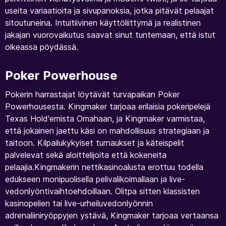
useita variaatioita ja sivupanoksia, jotka pitävät pelaajat
sitoutuneina. Intuitiivinen käyttöliittymä ja realistinen
jakajan vuorovaikutus saavat sinut tuntemaan, että istut
oikeassa pöydässä.
Poker Powerhouse
Pokerin harrastajat löytävät turvapaikan Poker
Powerhousesta. Kingmaker tarjoaa erilaisia pokeripelejä
Texas Hold'emista Omahaan, ja Kingmaker varmistaa,
että jokainen jaettu käsi on mahdollisuus strategiaan ja
taitoon. Kilpailukykyiset turnaukset ja käteispelit
palvelevat sekä aloittelijoita että kokeneita
pelaajia.Kingmakerin nettikasinoalusta erottuu todella
edukseen monipuolisella pelivalikoimallaan ja live-
vedonlyöntivaihtoehdoillaan. Olitpa sitten klassisten
kasinopelien tai live-urheiluvedonlyönnin
adrenaliiniryöppyjen ystävä, Kingmaker tarjoaa vertaansa