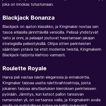
joka on innokas tutustumaan.
Blackjack Bonanza
Blackjack on ajaton klassikko, ja Kingmaker nostaa sen
tasoa erilaisilla jännittävillä versioilla. Pelissä yhdistyvät
taito ja onni, ja pelaajat joutuvat haastamaan jakajan
strategisilla peliesityksillä. Olitpa sitten perinteisten
sääntöjen ystävä tai etsit modernia twistiä, Kingmakerin
Blackjack-tarjonta kiehtoo varmasti.
Roulette Royale
Harva peli vastaa ruletin eleganssia ja ennakointia.
Kingmaker tarjoaa useita rulettivaihtoehtoja, joista
jokainen tarjoaa ainutlaatuisen kierroksen perinteiseen
pyörään. Jännitys, kun katsot pallon tanssivan
numeroiden yli, on vertaansa vailla, ja Kingmakerin avulla
sinulla on mahdollisuus kokea se kaikki mukavasti