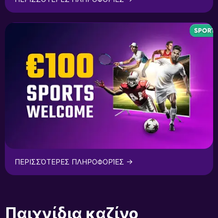
ΠΕΡΙΣΣΌΤΕΡΕΣ ΠΛΗΡΟΦΟΡΊΕΣ →
Παιχνίδια καζίνο