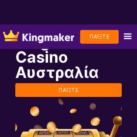
Kingmaker
ΠΑΊΞΤΕ
Casino
Αυστραλία
ΠΑΊΞΤΕ