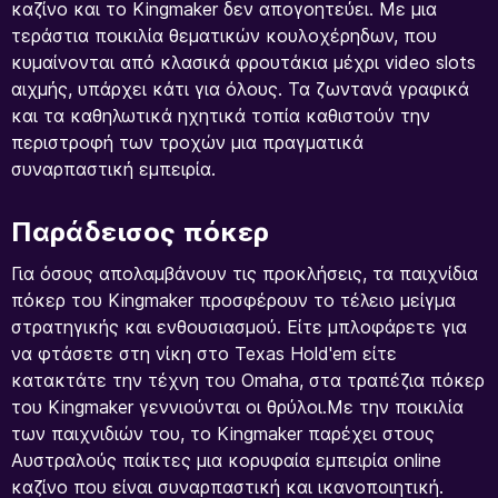
καζίνο και το Kingmaker δεν απογοητεύει. Με μια
τεράστια ποικιλία θεματικών κουλοχέρηδων, που
κυμαίνονται από κλασικά φρουτάκια μέχρι video slots
αιχμής, υπάρχει κάτι για όλους. Τα ζωντανά γραφικά
και τα καθηλωτικά ηχητικά τοπία καθιστούν την
περιστροφή των τροχών μια πραγματικά
συναρπαστική εμπειρία.
Παράδεισος πόκερ
Για όσους απολαμβάνουν τις προκλήσεις, τα παιχνίδια
πόκερ του Kingmaker προσφέρουν το τέλειο μείγμα
στρατηγικής και ενθουσιασμού. Είτε μπλοφάρετε για
να φτάσετε στη νίκη στο Texas Hold'em είτε
κατακτάτε την τέχνη του Omaha, στα τραπέζια πόκερ
του Kingmaker γεννιούνται οι θρύλοι.Με την ποικιλία
των παιχνιδιών του, το Kingmaker παρέχει στους
Αυστραλούς παίκτες μια κορυφαία εμπειρία online
καζίνο που είναι συναρπαστική και ικανοποιητική.