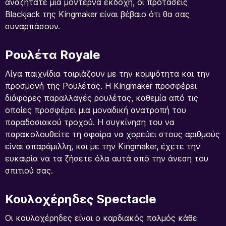
αναζητάτε μια μοντέρνα εκδοχή, οι προτάσεις
Blackjack της Kingmaker είναι βέβαιο ότι θα σας
συναρπάσουν.
Ρουλέτα Royale
Λίγα παιχνίδια ταιριάζουν με την κομψότητα και την
προσμονή της Ρουλέτας. Η Kingmaker προσφέρει
διάφορες παραλλαγές ρουλέτας, καθεμία από τις
οποίες προσφέρει μια μοναδική ανατροπή του
παραδοσιακού τροχού. Η συγκίνηση του να
παρακολουθείτε τη σφαίρα να χορεύει στους αριθμούς
είναι απαράμιλλη, και με την Kingmaker, έχετε την
ευκαιρία να τα ζήσετε όλα αυτά από την άνεση του
σπιτιού σας.
Κουλοχέρηδες Spectacle
Οι κουλοχέρηδες είναι ο καρδιακός παλμός κάθε