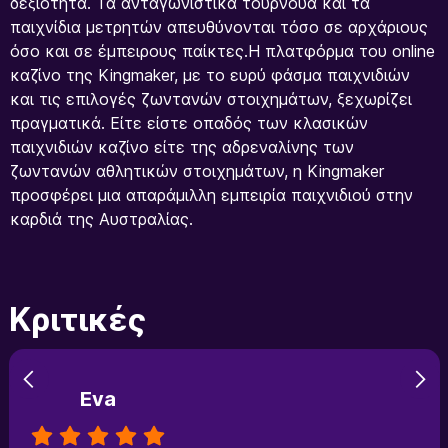
δεξιότητα. Τα ανταγωνιστικά τουρνουά και τα
παιχνίδια μετρητών απευθύνονται τόσο σε αρχάριους
όσο και σε έμπειρους παίκτες.Η πλατφόρμα του online
καζίνο της Kingmaker, με το ευρύ φάσμα παιχνιδιών
και τις επιλογές ζωντανών στοιχημάτων, ξεχωρίζει
πραγματικά. Είτε είστε οπαδός των κλασικών
παιχνιδιών καζίνο είτε της αδρεναλίνης των
ζωντανών αθλητικών στοιχημάτων, η Kingmaker
προσφέρει μια απαράμιλλη εμπειρία παιχνιδιού στην
καρδιά της Αυστραλίας.
Κριτικές
Eva