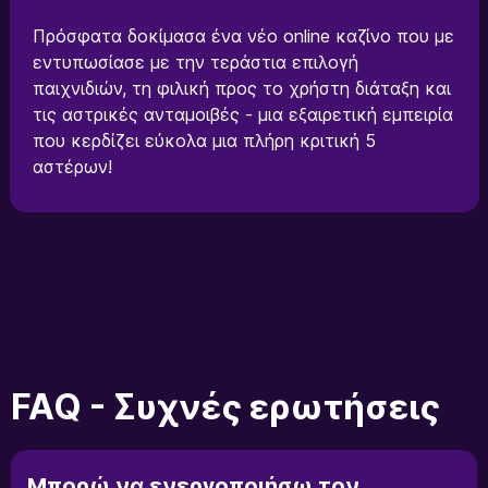
Πρόσφατα δοκίμασα ένα νέο online καζίνο που με
εντυπωσίασε με την τεράστια επιλογή
παιχνιδιών, τη φιλική προς το χρήστη διάταξη και
τις αστρικές ανταμοιβές - μια εξαιρετική εμπειρία
που κερδίζει εύκολα μια πλήρη κριτική 5
αστέρων!
FAQ - Συχνές ερωτήσεις
Μπορώ να ενεργοποιήσω τον