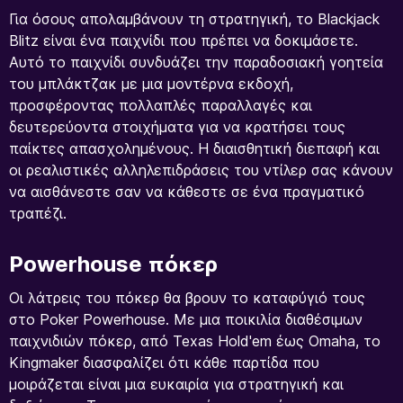
Για όσους απολαμβάνουν τη στρατηγική, το Blackjack
Blitz είναι ένα παιχνίδι που πρέπει να δοκιμάσετε.
Αυτό το παιχνίδι συνδυάζει την παραδοσιακή γοητεία
του μπλάκτζακ με μια μοντέρνα εκδοχή,
προσφέροντας πολλαπλές παραλλαγές και
δευτερεύοντα στοιχήματα για να κρατήσει τους
παίκτες απασχολημένους. Η διαισθητική διεπαφή και
οι ρεαλιστικές αλληλεπιδράσεις του ντίλερ σας κάνουν
να αισθάνεστε σαν να κάθεστε σε ένα πραγματικό
τραπέζι.
Powerhouse πόκερ
Οι λάτρεις του πόκερ θα βρουν το καταφύγιό τους
στο Poker Powerhouse. Με μια ποικιλία διαθέσιμων
παιχνιδιών πόκερ, από Texas Hold'em έως Omaha, το
Kingmaker διασφαλίζει ότι κάθε παρτίδα που
μοιράζεται είναι μια ευκαιρία για στρατηγική και