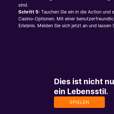
sind.
Schritt 5:
Tauchen Sie ein in die Action und 
Casino-Optionen. Mit einer benutzerfreundli
Erlebnis. Melden Sie sich jetzt an und lassen 
Dies ist nicht nu
ein Lebensstil.
SPIELEN