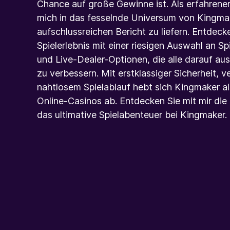
Chance auf große Gewinne ist. Als erfahrene
mich in das fesselnde Universum von Kingmak
aufschlussreichen Bericht zu liefern. Entdecke
Spielerlebnis mit einer riesigen Auswahl an S
und Live-Dealer-Optionen, die alle darauf aus
zu verbessern. Mit erstklassiger Sicherheit, 
nahtlosem Spielablauf hebt sich Kingmaker al
Online-Casinos ab. Entdecken Sie mit mir die
das ultimative Spielabenteuer bei Kingmaker.