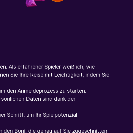
n. Als erfahrener Spieler weiß ich, wie
nen Sie Ihre Reise mit Leichtigkeit, indem Sie
 um den Anmeldeprozess zu starten.
ersönlichen Daten sind dank der
er Schritt, um Ihr Spielpotenzial
enden Boni, die genau auf Sie zugeschnitten