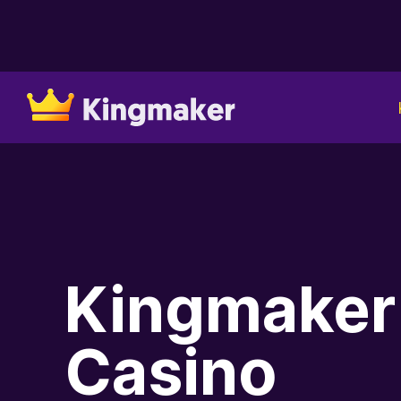
Kingmaker
Casino