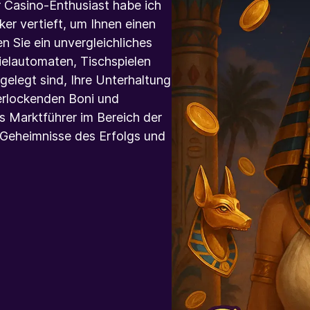
r Casino-Enthusiast habe ich
er vertieft, um Ihnen einen
n Sie ein unvergleichliches
pielautomaten, Tischspielen
gelegt sind, Ihre Unterhaltung
verlockenden Boni und
s Marktführer im Bereich der
 Geheimnisse des Erfolgs und