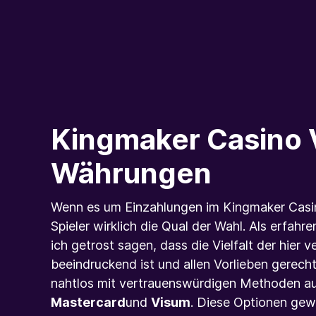
Kingmaker Casino 
Währungen
Wenn es um Einzahlungen im Kingmaker Casin
Spieler wirklich die Qual der Wahl. Als erfah
ich getrost sagen, dass die Vielfalt der hier
beeindruckend ist und allen Vorlieben gerecht
nahtlos mit vertrauenswürdigen Methoden au
Mastercard
und
Visum
. Diese Optionen gewä