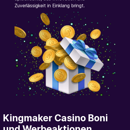
Zuverlässigkeit in Einklang bringt.
Kingmaker Casino Boni
und Werbeaktionen