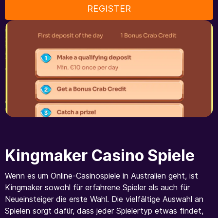
REGISTER
Kingmaker Casino Spiele
Wenn es um Online-Casinospiele in Australien geht, ist
Kingmaker sowohl für erfahrene Spieler als auch für
Neueinsteiger die erste Wahl. Die vielfältige Auswahl an
Spielen sorgt dafür, dass jeder Spielertyp etwas findet,