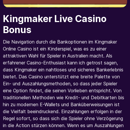
Kingmaker Live Casino
Bonus
Die Navigation durch die Bankoptionen im Kingmaker
Online Casino ist ein Kinderspiel, was es zu einer
attraktiven Wahl für Spieler in Australien macht. Als
erfahrener Casino-Enthusiast kann ich getrost sagen,
dass Kingmaker ein nahtloses und sicheres Bankerlebnis
bietet. Das Casino unterstützt eine breite Palette von
Ein- und Auszahlungsmethoden, so dass jeder Spieler
eine Option findet, die seinen Vorlieben entspricht. Von
traditionellen Methoden wie Kredit- und Debitkarten bis
hin zu modernen E-Wallets und Banküberweisungen ist
die Vielfalt beeindruckend. Einzahlungen erfolgen in der
Regel sofort, so dass sich die Spieler ohne Verzögerung
in die Action stürzen können. Wenn es um Auszahlungen