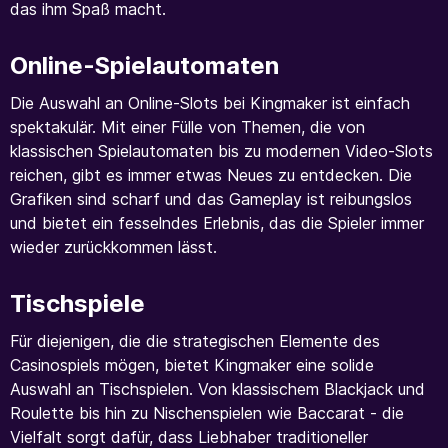
das ihm Spaß macht.
Online-Spielautomaten
Die Auswahl an Online-Slots bei Kingmaker ist einfach
spektakulär. Mit einer Fülle von Themen, die von
klassischen Spielautomaten bis zu modernen Video-Slots
reichen, gibt es immer etwas Neues zu entdecken. Die
Grafiken sind scharf und das Gameplay ist reibungslos
und bietet ein fesselndes Erlebnis, das die Spieler immer
wieder zurückkommen lässt.
Tischspiele
Für diejenigen, die die strategischen Elemente des
Casinospiels mögen, bietet Kingmaker eine solide
Auswahl an Tischspielen. Von klassischem Blackjack und
Roulette bis hin zu Nischenspielen wie Baccarat - die
Vielfalt sorgt dafür, dass Liebhaber traditioneller