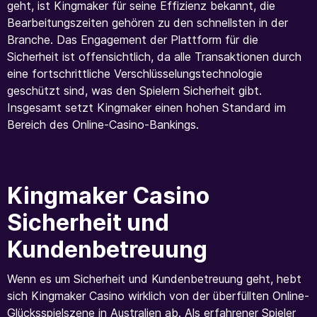
geht, ist Kingmaker für seine Effizienz bekannt, die
Bearbeitungszeiten gehören zu den schnellsten in der
Branche. Das Engagement der Plattform für die
Sicherheit ist offensichtlich, da alle Transaktionen durch
eine fortschrittliche Verschlüsselungstechnologie
geschützt sind, was den Spielern Sicherheit gibt.
Insgesamt setzt Kingmaker einen hohen Standard im
Bereich des Online-Casino-Bankings.
Kingmaker Casino
Sicherheit und
Kundenbetreuung
Wenn es um Sicherheit und Kundenbetreuung geht, hebt
sich Kingmaker Casino wirklich von der überfüllten Online-
Glücksspielszene in Australien ab. Als erfahrener Spieler