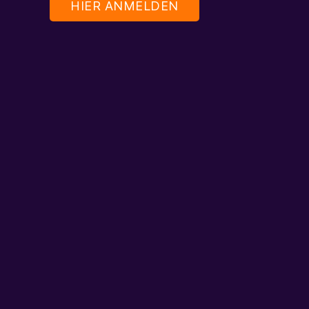
HIER ANMELDEN