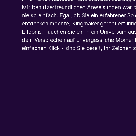
Mit benutzerfreundlichen Anweisungen war de
nie so einfach. Egal, ob Sie ein erfahrener Spi
entdecken möchte, Kingmaker garantiert Ihn
Erlebnis. Tauchen Sie ein in ein Universum au
dem Versprechen auf unvergessliche Momente
einfachen Klick - sind Sie bereit, Ihr Zeichen 