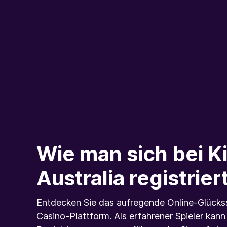
Wie man sich bei 
Australia registrier
Entdecken Sie das aufregende Online-Glückss
Casino-Plattform. Als erfahrener Spieler kann