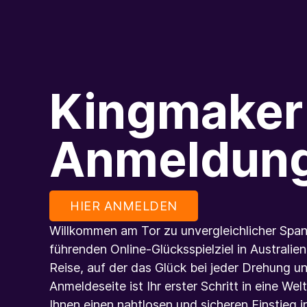
Kingmaker
Anmeldun
HIER ANMELDEN
Willkommen am Tor zu unvergleichlicher Spa
führenden Online-Glücksspielziel in Australie
Reise, auf der das Glück bei jeder Drehung u
Anmeldeseite ist Ihr erster Schritt in eine We
Ihnen einen nahtlosen und sicheren Einstieg i