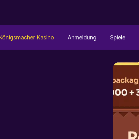
Königsmacher Kasino
Anmeldung
Spiele