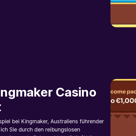
Kingmaker Casino
t
piel bei Kingmaker, Australiens führender
 ich Sie durch den reibungslosen