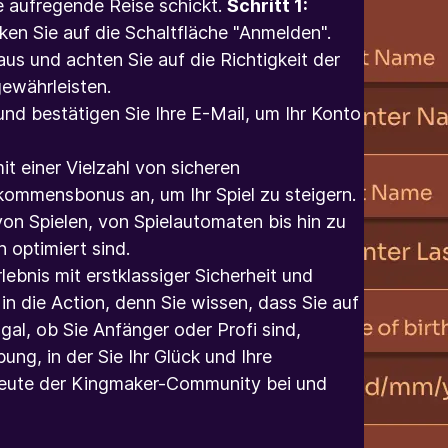
ne aufregende Reise schickt.
Schritt 1:
en Sie auf die Schaltfläche "Anmelden".
aus und achten Sie auf die Richtigkeit der
ewährleisten.
nd bestätigen Sie Ihre E-Mail, um Ihr Konto
it einer Vielzahl von sicheren
kommensbonus an, um Ihr Spiel zu steigern.
von Spielen, von Spielautomaten bis hin zu
n optimiert sind.
lebnis mit erstklassiger Sicherheit und
 in die Action, denn Sie wissen, dass Sie auf
gal, ob Sie Anfänger oder Profi sind,
ng, in der Sie Ihr Glück und Ihre
 heute der Kingmaker-Community bei und