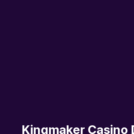
Kingmaker Casino